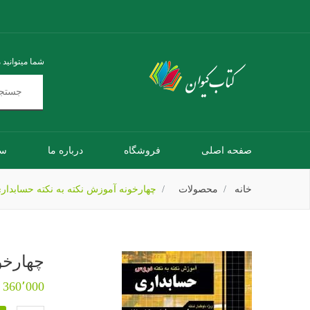
شما میتوانید 
صفحه اصلی
فروشگاه
درباره ما
سو
خانه
محصولات
چهارخونه آموزش نکته به نکته حسابدار
چهارخو
360٬000 تومان