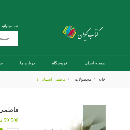
شما میتوانید 
صفحه اصلی
فروشگاه
درباره ما
سو
خانه
محصولات
فاطمی ایستایی 1
فاطمی ا
59٬500 تومان