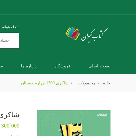
شما میتوانید 
صفحه اصلی
فروشگاه
درباره ما
سو
خانه
محصولات
شاکری 1300 چهارم دبستان
شاکری 1300 چهارم دبس
300٬000 تومان