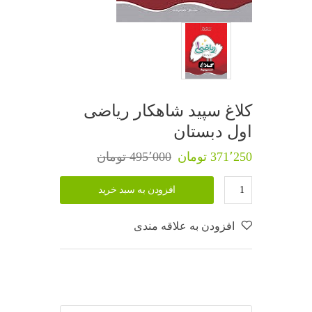
کلاغ سپید شاهکار ریاضی
اول دبستان
371٬250 تومان
495٬000 تومان
افزودن به سبد خرید
افزودن به علاقه مندی