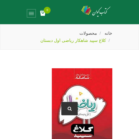
0
خانه
محصولات
کلاغ سپید شاهکار ریاضی اول دبستان