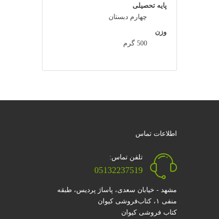
پایه تحصیلی
چهارم دبستان
وزن
500 گرم
اطلاعات تماس
تلفن تماس:
05132237519
مشهد - خیابان سعدی، پاساژ پردیس، طبقه
منفی ۱، کتاب‌فروشی کیوان
کتاب فروشی کیوان