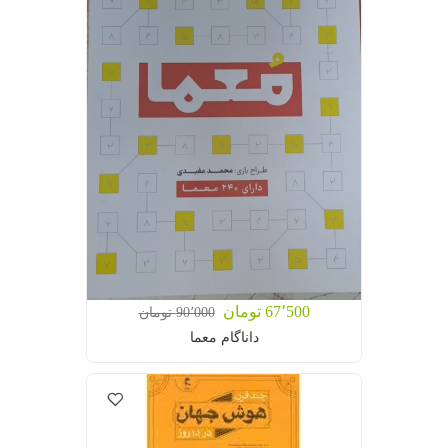
67٬500 تومان
90٬000 تومان
داناگام معما