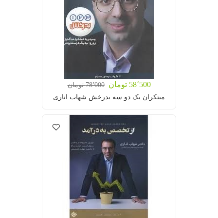
58٬500 تومان
78٬000 تومان
مبتکران یک دو سه بدرخش شهاب اناری