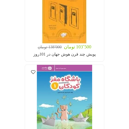
103٬500 تومان
138٬000 تومان
پویش چند قرن هوش جهان در 101روز