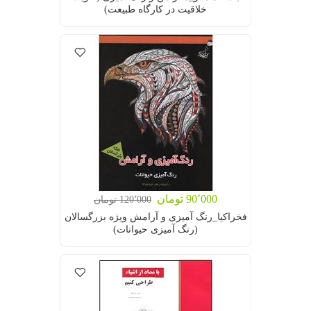
خلاقیت در کارگاه طبیعت)
90٬000 تومان
120٬000 تومان
فخراکیا_رنگ آمیزی و آرامش ویژه بزرگسالان
(رنگ آمیزی حیوانات)