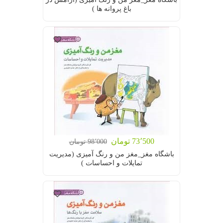
باغ پروانه ها )
73٬500 تومان
98٬000 تومان
باشگاه مغز_مغز من و رنگ آمیزی (مدیریت
تمایلات و احساسات )