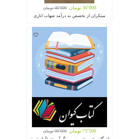
30٬000 تومان
40٬000 تومان
مبتکران از تخصص به درآمد شهاب اناری
73٬500 تومان
98٬000 تومان
باشگاه مغز_مغز من و رنگ آمیزی (آرامش در