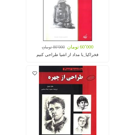
60٬000 تومان
80٬000 تومان
فخراکیا_با مداد از اشیا طراحی کنیم