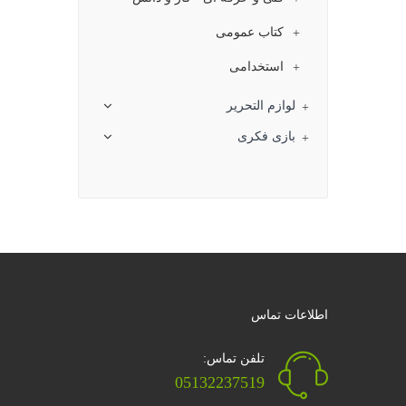
کتاب عمومی
استخدامی
لوازم التحریر
بازی فکری
اطلاعات تماس
تلفن تماس:
05132237519