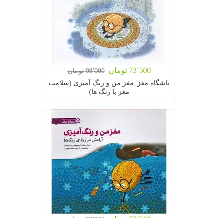
73٬500 تومان
98٬000 تومان
باشگاه مغز_مغز من و رنگ آمیزی (سلامت
مغز با رنگ ها)