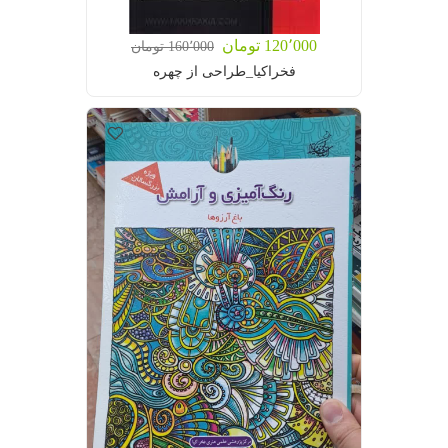
120٬000 تومان
160٬000 تومان
فخراکیا_طراحی از چهره