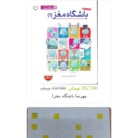
262٬500 تومان
350٬000 تومان
مهرسا باشگاه مغز1