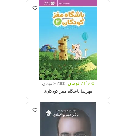
73٬500 تومان
98٬000 تومان
مهرسا باشگاه مغز کودکان3